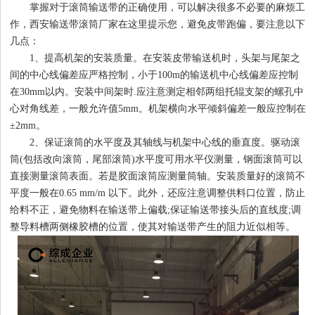
掌握对于滚筒输送带的正确使用，可以解决很多不必要的麻烦工
作，西安输送带滚筒厂家在这里提示您，避免皮带跑偏，要注意以下
几点：
1
2
3
4
1、提高机架的安装质量。在安装皮带输送机时，头架与尾架之
间的中心线偏差应严格控制，小于100m的输送机中心线偏差应控制
在30mm以内。安装中间架时.应注意测定相邻两组托辊支架的螺孔中
心对角线差，一般允许值5mm。机架横向水平倾斜偏差一般应控制在
±2mm。
2、保证滚筒的水平度及其轴线与机架中心线的垂直度。驱动滚
筒(包括改向滚筒，尾部滚筒)水平度可用水平仪测量，钢面滚筒可以
直接测量滚筒表面。若是胶面滚筒应测量筒轴。安装质量好的滚筒不
平度一般在0.65 mm/m 以下。此外，还应注意调整供料口位置，防止
给料不正，避免物料在输送带上偏载;保证输送带接头后的直线度;调
整导料槽两侧橡胶槽的位置，使其对输送带产生的阻力近似相等。