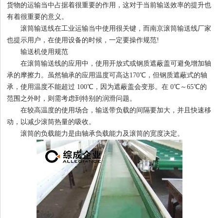
货物的运输当中占据着很重要的作用，这对于当前输送效率的提升也
有着很重要的意义。
滚筒输送线在工业运输当中使用很关键，而南京滚筒输送线厂家
1
2
3
4
也提示用户，在使用设备的时候，一定要操作规范!
输送机使用规范
在滚筒输送线的应用中，使用开放式或钢质遮蔽盖可避免增加轴
承的摩擦力。虽然轴承的应用温度可高达170℃，但钢质遮蔽式的轴
承，使用温度不能超过 100℃，因为遮蔽盖会变形。在 0℃～65℃的
范围之外时，则需考虑到特别的润滑问题。
在较高温度的使用场合，输送带负载的间隔要加大，并且快速移
动，以减少滚筒热量的吸收。
滚筒的负载能力是由轴承负载能力及滚筒的宽度决定。