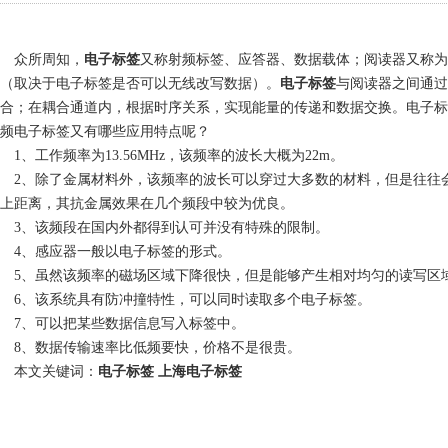
众所周知，
电子标签
又称射频标签、应答器、数据载体；阅读器又称为
（取决于电子标签是否可以无线改写数据）。
电子标签
与阅读器之间通过
合；在耦合通道内，根据时序关系，实现能量的传递和数据交换。电子标
频电子标签
又有哪些应用特点呢？
1
、工作频率为
13.56MHz
，该频率的波长大概为
22m
。
2
、除了金属材料外，该频率的波长可以穿过大多数的材料，但是往往
上距离，其抗金属效果在几个频段中较为优良。
3
、该频段在国内外都得到认可并没有特殊的限制。
4
、感应器一般以电子标签的形式。
1
2
3
4
5
、虽然该频率的磁场区域下降很快，但是能够产生相对均匀的读写区
6
、该系统具有防冲撞特性，可以同时读取多个电子标签。
7
、可以把某些数据信息写入标签中。
8
、数据传输速率比低频要快，价格不是很贵。
本文关键词：
电子标签
上海电子标签