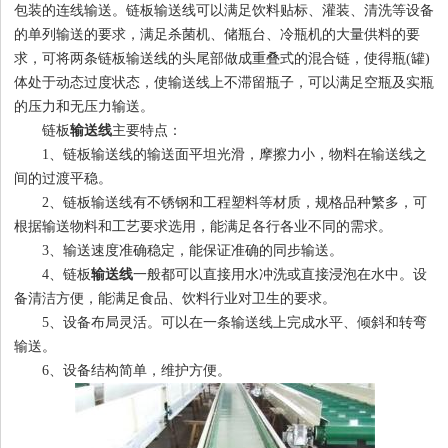
包装的连线输送。链板输送线可以满足饮料贴标、灌装、清洗等设备
的单列输送的要求，满足杀菌机、储瓶台、冷瓶机的大量供料的要
求，可将两条链板输送线的头尾部做成重叠式的混合链，使得瓶(罐)
1
2
3
4
体处于动态过度状态，使输送线上不滞留瓶子，可以满足空瓶及实瓶
的压力和无压力输送。
链板
输送线
主要特点：
1、链板输送线的输送面平坦光滑，摩擦力小，物料在输送线之
间的过渡平稳。
2、链板输送线有不锈钢和工程塑料等材质，规格品种繁多，可
根据输送物料和工艺要求选用，能满足各行各业不同的需求。
3、输送速度准确稳定，能保证准确的同步输送。
4、链板
输送线
一般都可以直接用水冲洗或直接浸泡在水中。设
备清洁方便，能满足食品、饮料行业对卫生的要求。
5、设备布局灵活。可以在一条输送线上完成水平、倾斜和转弯
输送。
6、设备结构简单，维护方便。