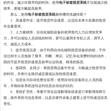
的作业，减少目视寻找的时间。使用
电子标签拣货系统
不仅能减少拣
错率，更能大幅提高效率。
那么，使用
电子标签拣货系统
都有哪些优越性呢？
1
2
3
4
1
、高速度作业：提升拣货作业速度，以适应未来大批量的拣货
作业量需求。
2
、人力最精简：自动化辅助设备的使用替代人力以增加竞争
力，并可以缩短人员训练的时间，更可以雇用非专职人员，调节人
力、减低人力成本。
3
、提升拣货品质：由于利用自动化辅助拣货设备的协助，于作
业过程中人员免除了搜寻、判断、辨识、记忆等会浪费时间的动作，
因此可提升拣货的速度及效率以达快速、精准的拣货。
4
、拣得快、走得少：将拣货商品集中作业，大幅减少拣货寻找
的时间，并将行走路径减至最低以加快拣货速度。
5
、信息化与自动化整合应用：使用自动化设备防止人员的疏
失，并藉由各系统连结达到信息自动化的目的。
6
、系统扩充性：考量不管在品项数增加或者是订单数增加两方
面，操作系统与信息系统，以及在硬件设备之建置上皆可快速适应其
变化。